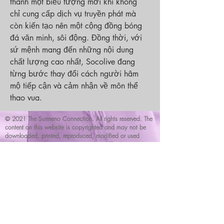
thành một biểu tượng mới khi không 
chỉ cung cấp dịch vụ truyền phát mà 
còn kiến tạo nên một cộng đồng bóng 
đá văn minh, sôi động. Đồng thời, với 
sứ mệnh mang đến những nội dung 
chất lượng cao nhất, Socolive đang 
từng bước thay đổi cách người hâm 
mộ tiếp cận và cảm nhận về môn thể 
thao vua.
© 2021 The Surmeno Connection. All rights reserved. The
content on this website is copyrighted and may not be
downloaded, printed, reproduced, modified or used
without the explicit written permission of The Surmeno
Connection.
This site offers group support and articles of interest. The
information provided on this site is not intended or implied
to be a substitute for professional medial advice,
diagnosis or treatment.