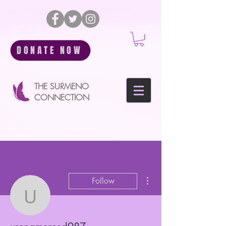
DONATE NOW
THE SURMENO
CONNECTION
More actions
Follow
urenamerced987