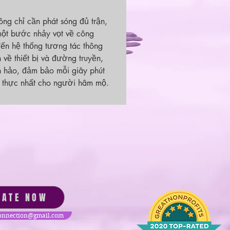
ông chỉ cần phát sóng đủ trận, 
một bước nhảy vọt về công 
đến hệ thống tương tác thông 
về thiết bị và đường truyền, 
n hảo, đảm bảo mỗi giây phút 
n thực nhất cho người hâm mộ.
NATE NOW
nnection@gmail.com