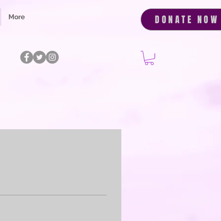
More
DONATE NOW