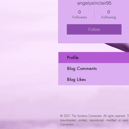
angelysinclair95
0
0
Followers
Following
Follow
Profile
Blog Comments
Blog Likes
© 2021 The Surmeno Connection. All rights reserved. T
downloaded, printed, reproduced, modified or used w
Connec