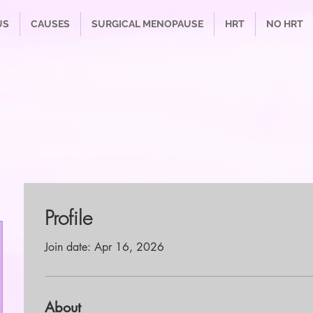
US
CAUSES
SURGICAL MENOPAUSE
HRT
NO HRT
Profile
Join date: Apr 16, 2026
About