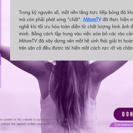
Trong kỷ nguyên số, một nền tảng trực tiếp bóng đá kh
mà còn phải phát sóng "chất". 
MitomTV
 đã thực hiện 
nghệ khi tối ưu hóa toàn diện từ chất lượng hình ảnh 
minh. Bằng cách tập trung vào việc xóa bỏ các rào cản 
MitomTV đã xây dựng nên một hệ sinh thái giải trí hoà
trên sân cỏ đều được tái hiện một cách rực rỡ và châ
DO
he content on this website is copyrighted and may not be
ithout the explicit written permission of The Surmeno
Surmenoco
tion.